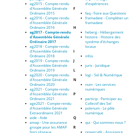
ag2015 - Compte-rendu
d'expériences
d'Assemblée Générale
F
Ordinaire 2015
faq - Foire aux Questions
ag2016 - Compte-rendu
framadate - Compléter un
d'Assemblée Générale
framadate
Ordinaire 2016
H
ag2017 - Compte-rendu
heberg - Hébergement
d'Assemblée Générale‭
histoire - Histoire des
‬Ordinaire‭ ‬2017
système d'échanges
ag2018 - Compte-rendu
locaux
d'Assemblée Générale‭
I
‬Ordinaire‭ ‬2018
infos
ag2019 - Compte-rendu
J
d'Assemblée Générale‭
juris - Juridique
‬Ordinaire‭ ‬2019
L
ag2020 - Compte-rendu
logi - Sel & Numérique
d'Assemblée Générale
N
Ordinaire 2020
num - Les services
ag2021 - Compte-rendu
numériques
d'Assemblée Générale
P
Ordinaire 2021
particip - Participer au
age2021 - Compte-rendu
Collectif des Sel
d'Assemblée Générale
polenum - Le pôle
Extraordinaire 2021
numérique
aide - Aide
Q
amap - Une assurance
qui - Qui sommes-nous ?
groupe pour les AMAP
R
hors réseaux
repaircafe - Assurance