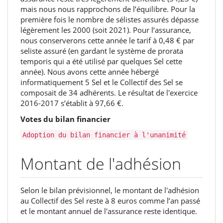
‬mais nous nous rapprochons de l’équilibre.‭ ‬Pour la
première fois le‭ ‬nombre de sélistes assurés dépasse
légèrement les‭ ‬2000‭ ‬(soit‭ ‬2021‭)‬. Pour l‘assurance,‭
‬nous conserverons cette année le tarif à‭ ‬0,48‭ ‬€‭ ‬par
seliste assuré‭ (‬en gardant le système de prorata
temporis qui a été utilisé par quelques Sel cette
année‭)‬.‭ ‬Nous avons cette année hébergé
informatiquement‭ ‬5‭ ‬Sel et le‭ ‬Collectif des Sel se
composait de‭ ‬34‭ ‬adhérents.‭ ‬Le résultat de l'exercice‭
‬2016-2017‭ ‬s’établit à‭ ‬97,66‭ ‬€.
Votes du bilan financier
Adoption du bilan financier à l'unanimité
Montant de l'adhésion
Selon le bilan prévisionnel,‭ ‬le montant de l'adhésion
au Collectif des Sel‭ ‬reste à‭ ‬8‭ ‬euros comme‭ ‬l’an passé
et le montant annuel de l'assurance reste identique.