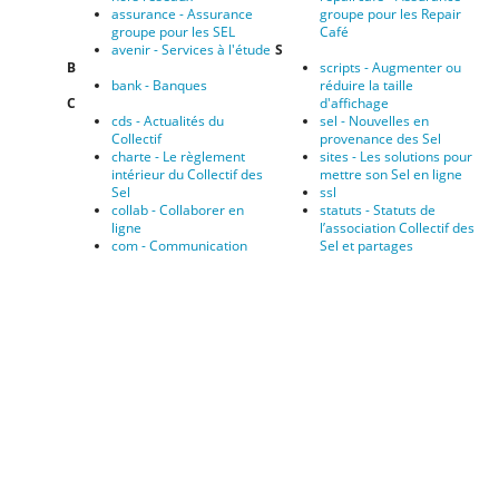
assurance - Assurance
groupe pour les Repair
groupe pour les SEL
Café
avenir - Services à l'étude
S
B
scripts - Augmenter ou
bank - Banques
réduire la taille
C
d'affichage
cds - Actualités du
sel - Nouvelles en
Collectif
provenance des Sel
charte - Le règlement
sites - Les solutions pour
intérieur du Collectif des
mettre son Sel en ligne
Sel
ssl
collab - Collaborer en
statuts - Statuts de
ligne
l’association Collectif des
com - Communication
Sel et partages
contact - Contact
W
coop - La coopération
wikipres
dans les groupes
D
docs - Documents
Sauf mention contraire, le contenu de ce wiki est placé sous les termes de la licence
suivante :
CC Attribution-Share Alike 4.0 International