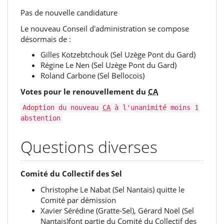
Pas de nouvelle candidature
Le nouveau Conseil d'administration se compose
désormais de‭ ‬:
Gilles Kotzebtchouk‭ (‬Sel Uzège Pont du Gard‭)
Régine Le Nen‭ (‬Sel Uzège Pont du Gard‭)
Roland Carbone‭ (‬Sel Bellocois‭)
Votes pour le renouvellement du
CA
Adoption du nouveau
CA
à l'unanimité moins 1
abstention
Questions diverses
Comité du Collectif des Sel
Christophe Le Nabat‭ (‬Sel Nantais‭)‬ quitte le
Comité par‭ ‬démission
Xavier Sérédine‭ (‬Gratte-Sel‭), Gérard Noël‭ (‬Sel
Nantais‭)font partie‭ ‬du Comité du Collectif des