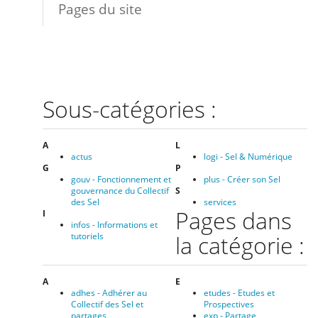
Pages du site
Sous-catégories :
A
L
actus
logi - Sel & Numérique
G
P
gouv - Fonctionnement et
plus - Créer son Sel
gouvernance du Collectif
S
des Sel
services
Pages dans
I
infos - Informations et
tutoriels
la catégorie :
A
E
adhes - Adhérer au
etudes - Etudes et
Collectif des Sel et
Prospectives
partages
exp - Partage