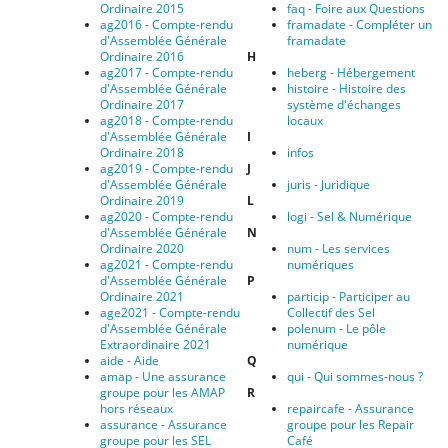
Ordinaire 2015
faq - Foire aux Questions
ag2016 - Compte-rendu
framadate - Compléter un
d'Assemblée Générale
framadate
Ordinaire 2016
H
ag2017 - Compte-rendu
heberg - Hébergement
d'Assemblée Générale‭
histoire - Histoire des
‬Ordinaire‭ ‬2017
système d'échanges
ag2018 - Compte-rendu
locaux
d'Assemblée Générale‭
I
‬Ordinaire‭ ‬2018
infos
ag2019 - Compte-rendu
J
d'Assemblée Générale‭
juris - Juridique
‬Ordinaire‭ ‬2019
L
ag2020 - Compte-rendu
logi - Sel & Numérique
d'Assemblée Générale
N
Ordinaire 2020
num - Les services
ag2021 - Compte-rendu
numériques
d'Assemblée Générale
P
Ordinaire 2021
particip - Participer au
age2021 - Compte-rendu
Collectif des Sel
d'Assemblée Générale
polenum - Le pôle
Extraordinaire 2021
numérique
aide - Aide
Q
amap - Une assurance
qui - Qui sommes-nous ?
groupe pour les AMAP
R
hors réseaux
repaircafe - Assurance
assurance - Assurance
groupe pour les Repair
groupe pour les SEL
Café