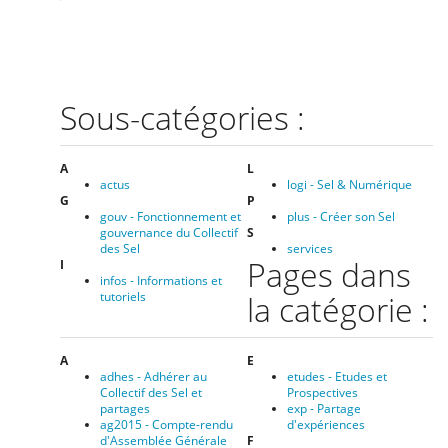
Sous-catégories :
A
L
actus
logi - Sel & Numérique
G
P
gouv - Fonctionnement et
plus - Créer son Sel
gouvernance du Collectif
S
des Sel
services
Pages dans
I
infos - Informations et
tutoriels
la catégorie :
A
E
adhes - Adhérer au
etudes - Etudes et
Collectif des Sel et
Prospectives
partages
exp - Partage
ag2015 - Compte-rendu
d'expériences
d'Assemblée Générale
F